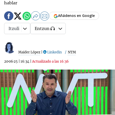
hablar
Añádenos en Google
Itzuli
Entzun
Maider López
|
Linkedin
NTM
20·06·25
|
16:34
|
Actualizado a las 16:36