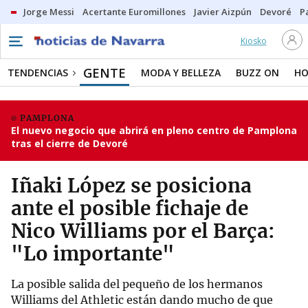
Jorge Messi
Acertante Euromillones
Javier Aizpún
Devoré
P
Kiosko
GENTE
TENDENCIAS
MODA Y BELLEZA
BUZZ ON
HO
PAMPLONA
El nuevo negocio que abrirá en pleno centro de Pamplona
tras el cierre de Devoré
Iñaki López se posiciona
ante el posible fichaje de
Nico Williams por el Barça:
"Lo importante"
La posible salida del pequeño de los hermanos
Williams del Athletic están dando mucho de que