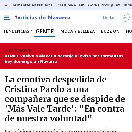
Tormentas en Navarra
Osasuna-Al Ain
Gorka Rodríguez
Indu
Kiosko
GENTE
TENDENCIAS
MODA Y BELLEZA
BUZZ ON
HO
EL TIEMPO
AEMET vuelve a elevar a naranja el aviso por tormentas
hoy domingo en Navarra
La emotiva despedida de
Cristina Pardo a una
compañera que se despide de
'Más Vale Tarde': "En contra
de nuestra voluntad"
La próxima temporada la navarra presentará un