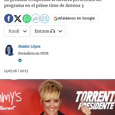
programa en el prime time de Antena 3
Añádenos en Google
Itzuli
Entzun
Maider López
Periodista en NTM
14·05·26
|
10:15