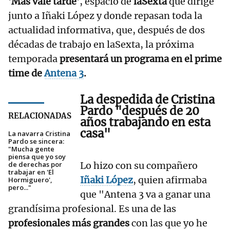
'
Más vale tarde
', espacio de
laSexta
que dirige
junto a Iñaki López y donde repasan toda la
actualidad informativa, que, después de dos
décadas de trabajo en laSexta, la próxima
temporada
presentará un programa en el prime
time de
Antena 3
.
La despedida de Cristina
Pardo "después de 20
RELACIONADAS
años trabajando en esta
casa"
La navarra Cristina
Pardo se sincera:
"Mucha gente
piensa que yo soy
de derechas por
Lo hizo con su compañero
trabajar en 'El
Iñaki López
, quien afirmaba
Hormiguero',
pero..."
que "Antena 3 va a ganar una
grandísima profesional. Es una de las
profesionales más grandes
con las que yo he