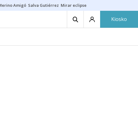
Merino Amigó
Salva Gutiérrez
Mirar eclipse
Iraola-Víctor
Ángel Eche
Kiosko