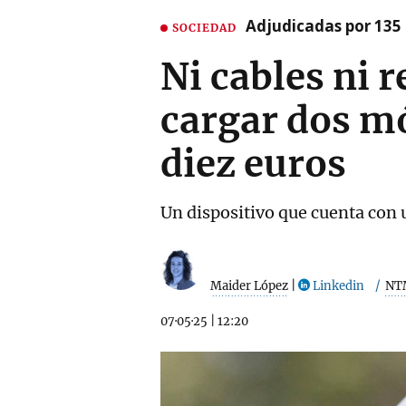
Adjudicadas por 135 
SOCIEDAD
Ni cables ni r
cargar dos mó
diez euros
Un dispositivo que cuenta con 
Maider López
|
Linkedin
NT
07·05·25
|
12:20