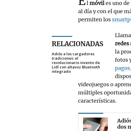
E
l
móvil
es uno de
al día y con el que m
permiten los
smartp
Llama
RELACIONADAS
redes 
la pro
Adiós a los cargadores
tradiciones: el
fotos 
revolucionario invento de
Lidl con altavoz Bluetooth
pagos
integrado
dispos
videojuegos o apren
múltiples oportunida
características.
Adiós
dos m