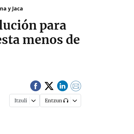
na y Jaca
olución para
uesta menos de
Itzuli
Entzun