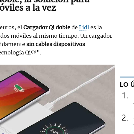
viles a la vez
euros, el
Cargador Qi doble
de
Lidl
es la
r dos móviles al mismo tiempo. Un cargador
pidamente
sin cables dispositivos
tecnología Qi®".
LO 
1
2