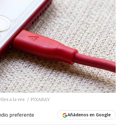
iles a la vez
PIXABAY
dio preferente
Añádenos en Google