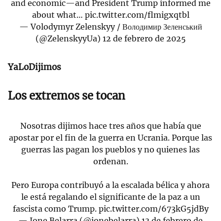
and economic—and President Trump informed me
about what…
pic.twitter.com/flmigxqtbl
— Volodymyr Zelenskyy / Володимир Зеленський
(@ZelenskyyUa)
12 de febrero de 2025
YaLoDijimos
Los extremos se tocan
Nosotras dijimos hace tres años que había que
apostar por el fin de la guerra en Ucrania. Porque las
guerras las pagan los pueblos y no quienes las
ordenan.
Pero Europa contribuyó a la escalada bélica y ahora
le está regalando el significante de la paz a un
fascista como Trump.
pic.twitter.com/673kG5jdBy
— Ione Belarra (@ionebelarra)
13 de febrero de