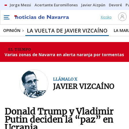
Jorge Messi
Acertante Euromillones
Javier Aizpún
Devoré
P
Kiosko
LA VUELTA DE JAVIER VIZCAÍNO
OPINIÓN
LA MAR
EL TIEMPO
Varias zonas de Navarra en alerta naranja por tormentas
LLÁMALO X
JAVIER VIZCAÍNO
Donald Trump y Vladimir
Putin deciden la “paz” en
Ucrania