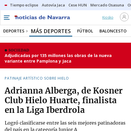
Tiempo eclipse
Autovía Jaca
Cese HUN
Mercado Osasuna
O
Kiosko
MÁS DEPORTES
DEPORTES
FÚTBOL
BALONCESTO
SOCIEDAD
Adjudicadas por 135 millones las obras de la nueva
variante entre Pamplona y Jaca
PATINAJE ARTÍSTICO SOBRE HIELO
Adrianna Alberga, de Kosner
Club Hielo Huarte, finalista
en la Liga Iberdrola
Logró clasificarse entre las seis mejores patinadoras
del país en la categoría Junior A