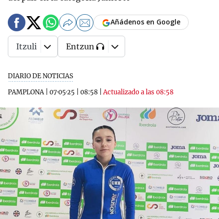
Añádenos en Google
Itzuli
Entzun
DIARIO DE NOTICIAS
PAMPLONA
|
07·05·25
|
08:58
|
Actualizado a las 08:58