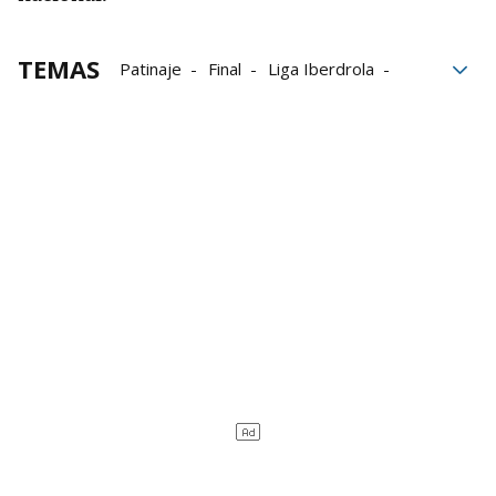
TEMAS
Patinaje
Final
Liga Iberdrola
Huarte
Federación Navarra de Deportes de Invierno
Competiciones
deportes