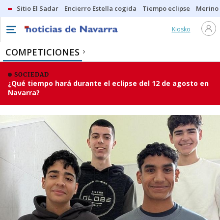
Sitio El Sadar
Encierro Estella cogida
Tiempo eclipse
Merino
Kiosko
COMPETICIONES
SOCIEDAD
¿Qué tiempo hará durante el eclipse del 12 de agosto en
Navarra?