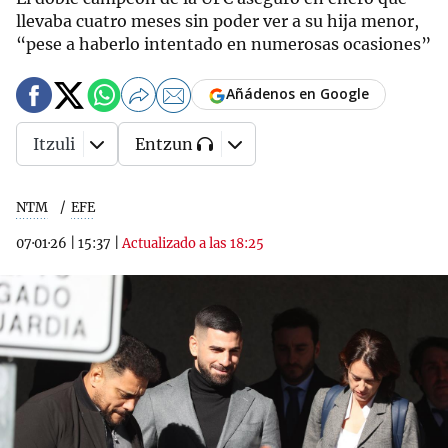
llevaba cuatro meses sin poder ver a su hija menor,
“pese a haberlo intentado en numerosas ocasiones”
Añádenos en Google
Itzuli
Entzun
NTM
EFE
07·01·26
|
15:37
|
Actualizado a las 18:25