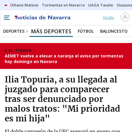
Oihane Mateos
Tormentas en Navarra
UAGA Tauste
Osasuna
Kiosko
MÁS DEPORTES
DEPORTES
FÚTBOL
BALONCESTO
EL TIEMPO
AEMET vuelve a elevar a naranja el aviso por tormentas
hoy domingo en Navarra
Ilia Topuria, a su llegada al
juzgado para comparecer
tras ser denunciado por
malos tratos: "Mi prioridad
es mi hija"
El doble campeón de la UFC aseguró en enero que