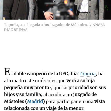
Topuria, a su llegada a los juzgados de Móstoles.
ÁNGEL
DÍAZ BRIÑAS
E
l
doble campeón de la UFC
,
Ilia
Topuria
, ha
afirmado este miércoles que
verá a su hija
pequeña muy pronto
y que su
prioridad son sus
hijos y su familia
, al acudir a un
juzgado de
Móstoles (
Madrid
)
para participar en una
vista
relacionada con un viaje de la menor
.