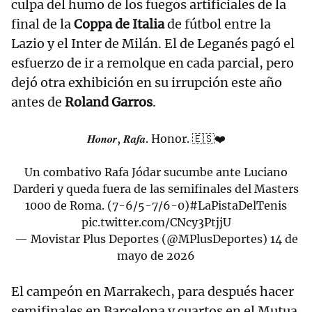
culpa del humo de los fuegos artificiales de la
final de la
Coppa de Italia
de fútbol entre la
Lazio y el Inter de Milán. El de Leganés pagó el
esfuerzo de ir a remolque en cada parcial, pero
dejó otra exhibición en su irrupción este año
antes de
Roland Garros
.
𝑯𝒐𝒏𝒐𝒓, 𝑹𝒂𝒇𝒂. Honor. 🇪🇸❤️
Un combativo Rafa Jódar sucumbe ante Luciano
Darderi y queda fuera de las semifinales del Masters
1000 de Roma. (7-6/5-7/6-0)
#LaPistaDelTenis
pic.twitter.com/CNcy3PtjjU
— Movistar Plus Deportes (@MPlusDeportes)
14 de
mayo de 2026
El campeón en Marrakech, para después hacer
semifinales en Barcelona y cuartos en el Mutua