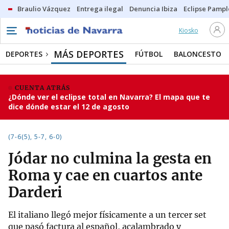
Braulio Vázquez
Entrega ilegal
Denuncia Ibiza
Eclipse Pamp
Kiosko
MÁS DEPORTES
DEPORTES
FÚTBOL
BALONCESTO
CUENTA ATRÁS
¿Dónde ver el eclipse total en Navarra? El mapa que te
dice dónde estar el 12 de agosto
(7-6(5), 5-7, 6-0)
Jódar no culmina la gesta en
Roma y cae en cuartos ante
Darderi
El italiano llegó mejor físicamente a un tercer set
que pasó factura al español, acalambrado y