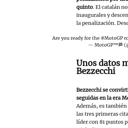
quinto
. El catalán 
inaugurales y descen
la penalización. Des
Are you ready for the
#MotoGP
ro
— MotoGP™🏁 
Unos datos m
Bezzecchi
Bezzecchi se convirti
seguidas en la era 
Además, es también e
las tres primeras ci
líder con 81 puntos 