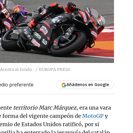
Acosta al fondo.
EUROPA PRESS
dio preferente
Añádenos en Google
mente
territorio Marc Márquez
, era una vara
de forma del vigente campeón de
MotoGP
y
emio de Estados Unidos ratificó, por si
prilia ha enterrado la jerarquía del catalán