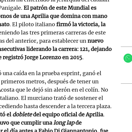
Panigale.
El patrón de este Mundial es
omos de una Aprilia que domina con mano
nato
. El piloto italiano
firmó la victoria, la
eniendo las tres primeras carreras de este
as del anterior, para establecer un
nuevo
secutivas liderando la carrera: 121, dejando
e registró Jorge Lorenzo en 2015
.
 una caída en la prueba esprint, ganó el
s primeros metros, después de tener un
osta que le dejó sin alerón en el colín. No
italiano. El murciano trató de sostener el
cediendo hasta descender a la tercera plaza.
tó el
doblete
del equipo oficial de Aprilia
.
 tuvo que cumplir una
long lap
de
r el día antes a Fabio Di Giannantonio, fue