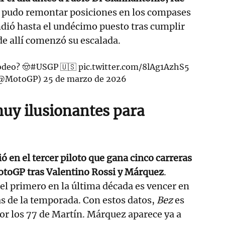
no pudo remontar posiciones en los compases
dió hasta el undécimo puesto tras cumplir
de allí comenzó su escalada.
deo? 🤠
#USGP
🇺🇸
pic.twitter.com/8lAg1AzhS5
(@MotoGP)
25 de marzo de 2026
uy ilusionantes para
ó en el tercer piloto que gana cinco carreras
MotoGP tras Valentino Rossi y Márquez
.
l primero en la última década es vencer en
tas de la temporada. Con estos datos,
Bez
es
por los 77 de Martín. Márquez aparece ya a