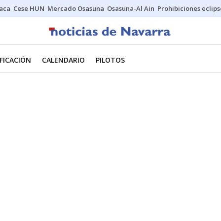
Jaca
Cese HUN
Mercado Osasuna
Osasuna-Al Ain
Prohibiciones eclips
IFICACIÓN
CALENDARIO
PILOTOS