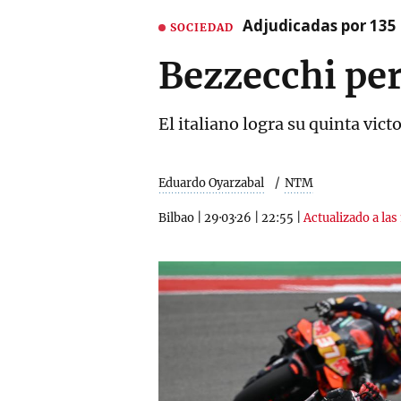
Adjudicadas por 135 
SOCIEDAD
Bezzecchi pe
El italiano logra su quinta vict
Eduardo Oyarzabal
NTM
Bilbao
|
29·03·26
|
22:55
|
Actualizado a las