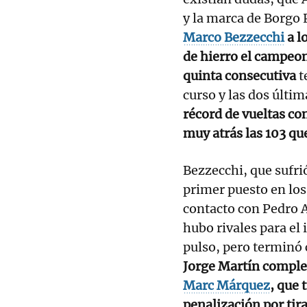
y la marca de Borgo 
Marco Bezzecchi
a l
de hierro el campeo
quinta consecutiva
t
curso y las dos últim
récord de vueltas con
muy atrás las 103 qu
Bezzecchi, que sufrió
primer puesto en lo
contacto con Pedro Ac
hubo rivales para el 
pulso, pero terminó 
Jorge Martín comple
Marc Márquez
, que
penalización por tira