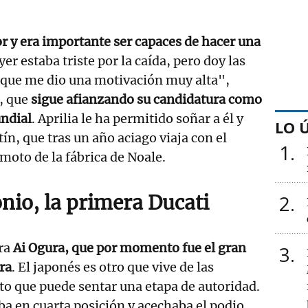
r y era importante ser capaces de hacer una
Ayer estaba triste por la caída, pero doy las
rque me dio una motivación muy alta",
, que
sigue afianzando su candidatura como
ndial
. Aprilia le ha permitido soñar a él y
LO 
ín, que tras un año aciago viaja con el
1
 moto de la fábrica de Noale.
nio, la primera Ducati
2
ra
Ai Ogura, que por momento fue el gran
3
ra
. El japonés es otro que vive de las
o que puede sentar una etapa de autoridad.
ba en cuarta posición y acechaba el podio,