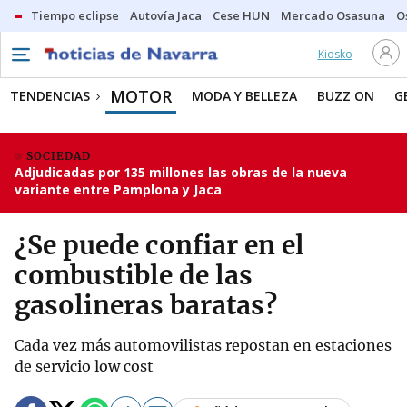
Tiempo eclipse
Autovía Jaca
Cese HUN
Mercado Osasuna
O
Kiosko
MOTOR
TENDENCIAS
MODA Y BELLEZA
BUZZ ON
G
SOCIEDAD
Adjudicadas por 135 millones las obras de la nueva
variante entre Pamplona y Jaca
¿Se puede confiar en el
combustible de las
gasolineras baratas?
Cada vez más automovilistas repostan en estaciones
de servicio low cost