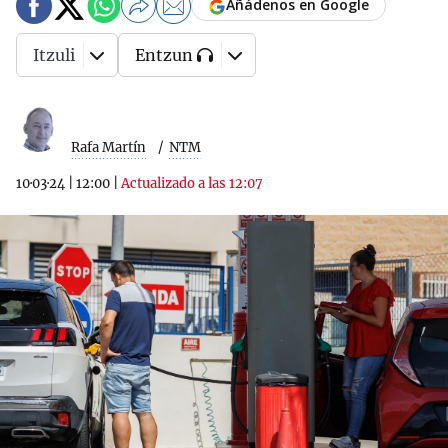
Añádenos en Google
Itzuli
Entzun
Rafa Martín
NTM
10·03·24
|
12:00
|
Actualizado a las 12:07