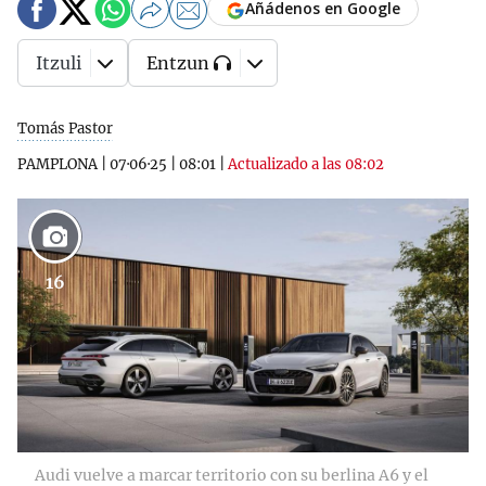
Añádenos en Google
Itzuli
Entzun
Tomás Pastor
PAMPLONA
|
07·06·25
|
08:01
|
Actualizado a las 08:02
16
Audi vuelve a marcar territorio con su berlina A6 y el