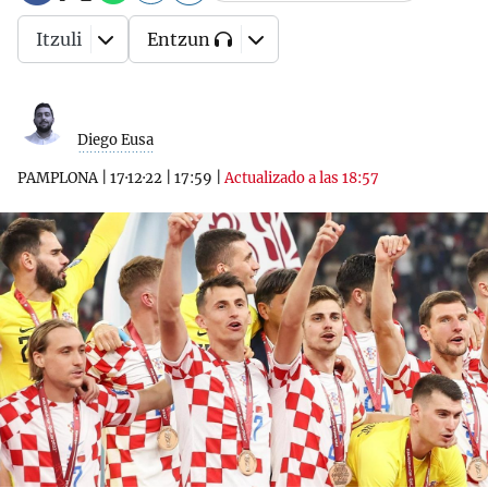
Itzuli
Entzun
Diego Eusa
PAMPLONA
|
17·12·22
|
17:59
|
Actualizado a las 18:57