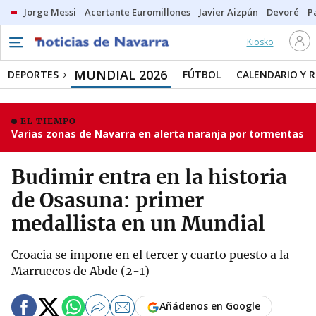
Jorge Messi
Acertante Euromillones
Javier Aizpún
Devoré
P
Kiosko
MUNDIAL 2026
DEPORTES
FÚTBOL
CALENDARIO Y 
EL TIEMPO
Varias zonas de Navarra en alerta naranja por tormentas
Budimir entra en la historia
de Osasuna: primer
medallista en un Mundial
Croacia se impone en el tercer y cuarto puesto a la
Marruecos de Abde (2-1)
Añádenos en Google