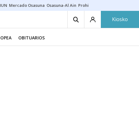
HUN
Mercado Osasuna
Osasuna-Al Ain
Prohibiciones eclipse
Derrama
Kiosko
ROPEA
OBITUARIOS