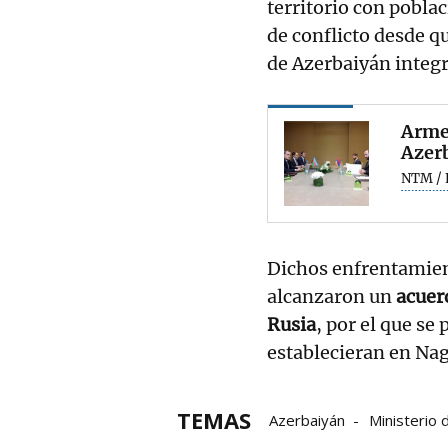
territorio con pobl
de conflicto desde q
de Azerbaiyán integr
Arme
Azerb
NTM / 
Dichos enfrentamien
alcanzaron un
acuerd
Rusia
, por el que se
establecieran en Nag
TEMAS
Azerbaiyán
Ministerio
Armenia
Bakú
dispa