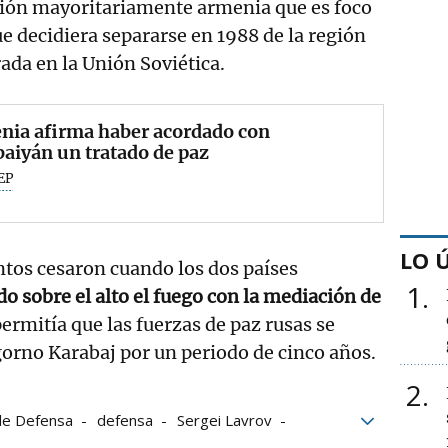
ación mayoritariamente armenia que es foco
ue decidiera separarse en 1988 de la región
ada en la Unión Soviética.
nia afirma haber acordado con
aiyán un tratado de paz
EP
LO 
tos cesaron cuando los dos países
1
o sobre el alto el fuego con la mediación de
 permitía que las fuerzas de paz rusas se
orno Karabaj por un periodo de cinco años.
2
 de Defensa
defensa
Sergei Lavrov
ros
muertes
fuerzas armadas