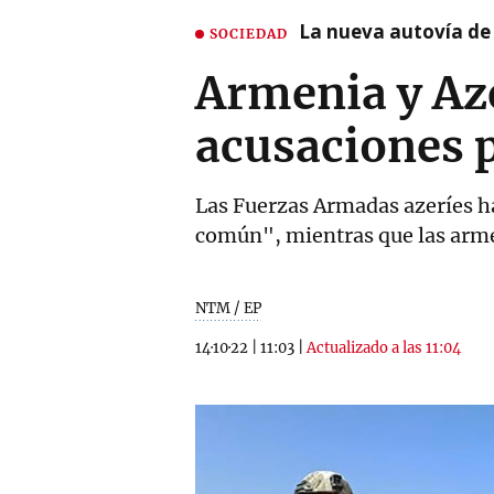
La nueva autovía de
SOCIEDAD
Armenia y Az
acusaciones p
Las Fuerzas Armadas azeríes ha
común", mientras que las armen
NTM / EP
14·10·22
|
11:03
|
Actualizado a las 11:04