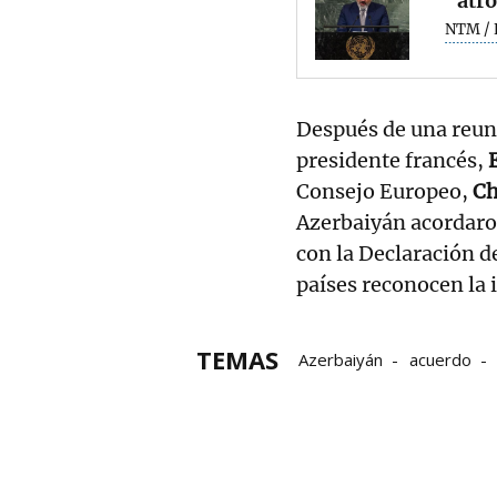
"atro
NTM / 
Después de una reun
presidente francés,
Consejo Europeo,
Ch
Azerbaiyán acordaro
con la Declaración d
países reconocen la i
TEMAS
Azerbaiyán
acuerdo
Fronteras
Armenia
Consejo Europeo
Esta
Enfrentamiento
muert
Bakú