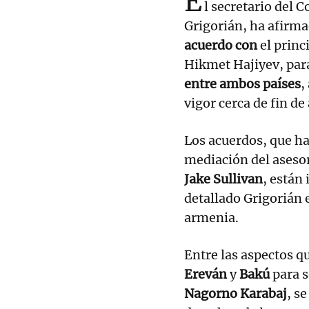
E
l secretario del 
Grigorián, ha afirma
acuerdo con
el princ
Hikmet Hajiyev, pa
entre ambos países
,
vigor cerca de fin de
Los acuerdos, que ha
mediación del aseso
Jake Sullivan
, están
detallado Grigorián e
armenia.
Entre las aspectos qu
Ereván
y
Bakú
para s
Nagorno Karabaj
, s