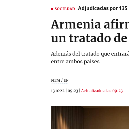
Adjudicadas por 135 
SOCIEDAD
Armenia afir
un tratado de
Además del tratado que entrará
entre ambos países
NTM / EP
13·10·22
|
09:23
|
Actualizado a las 09:23