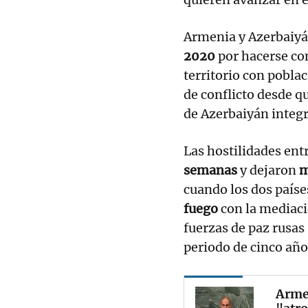
Armenia y Azerbaiy
2020
por hacerse con
territorio con pobl
de conflicto desde q
de Azerbaiyán integ
Las hostilidades en
semanas
y dejaron
m
cuando los dos paíse
fuego
con la mediac
fuerzas de paz rusas
periodo de cinco año
Armen