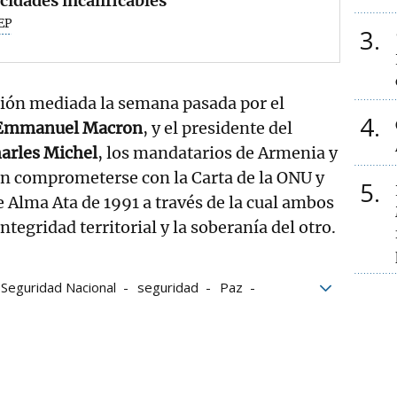
cidades incalificables"
EP
3
ión mediada la semana pasada por el
4
Emmanuel Macron
, y el presidente del
arles Michel
, los mandatarios de Armenia y
n comprometerse con la Carta de la ONU y
5
e Alma Ata de 1991 a través de la cual ambos
ntegridad territorial y la soberanía del otro.
Seguridad Nacional
seguridad
Paz
Emmanuel Macron
Charles Michel
dos Unidos
Nagorno Karabaj
es
Ataques
ONU
Rusia
Alto el fuego