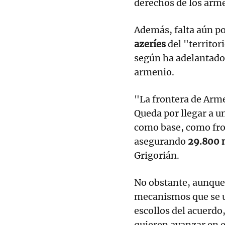
derechos de los arme
Además, falta aún p
azeríes
del "territor
según ha adelantado 
armenio.
"La frontera de Arme
Queda por llegar a 
como base, como fro
asegurando
29.800 
Grigorián.
No obstante, aunque 
mecanismos que se ut
escollos del acuerdo
quieren avanzar en e