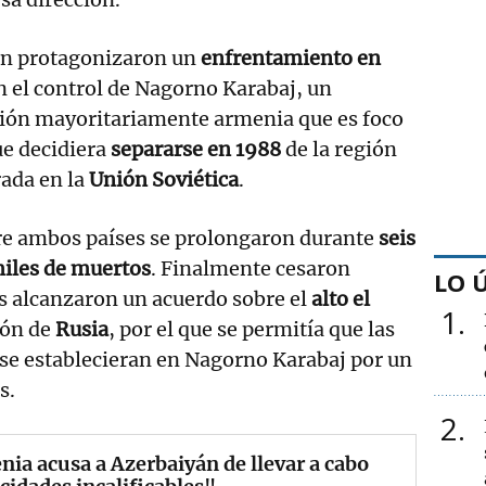
án protagonizaron un
enfrentamiento en
 el control de Nagorno Karabaj, un
ación mayoritariamente armenia que es foco
ue decidiera
separarse en 1988
de la región
rada en la
Unión Soviética
.
tre ambos países se prolongaron durante
seis
iles de muertos
. Finalmente cesaron
LO 
s alcanzaron un acuerdo sobre el
alto el
1
ión de
Rusia
, por el que se permitía que las
 se establecieran en Nagorno Karabaj por un
s.
2
ia acusa a Azerbaiyán de llevar a cabo