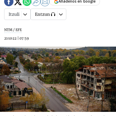
Añádenos en Google
Itzuli
Entzun
NTM / EFE
21·10·22
|
07:59