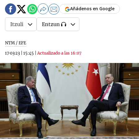
Añádenos en Google
Itzuli
Entzun
NTM / EFE
17·03·23
|
15:45
|
Actualizado a las 16:07