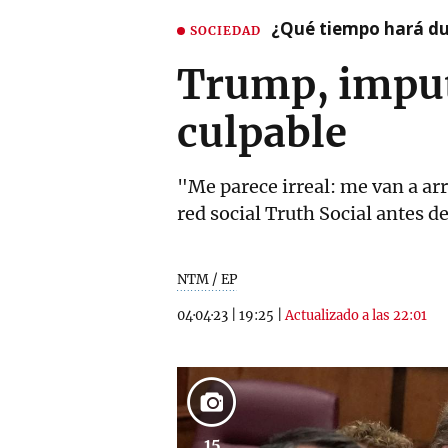
¿Qué tiempo hará dur
SOCIEDAD
Trump, imputa
culpable
"Me parece irreal: me van a ar
red social Truth Social antes d
NTM / EP
04·04·23
|
19:25
|
Actualizado a las 22:01
15