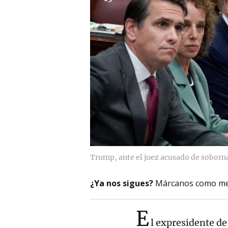
Trump, ante el juez acusado de soborna
¿Ya nos sigues?
Márcanos como me
E
l expresidente d