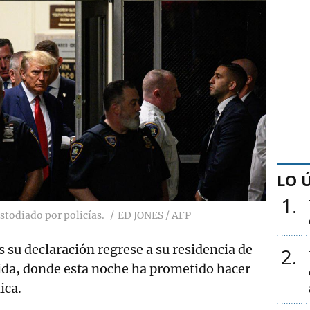
LO 
1
stodiado por policías.
ED JONES / AFP
s su declaración regrese a su residencia de
2
ida, donde esta noche ha prometido hacer
ica.