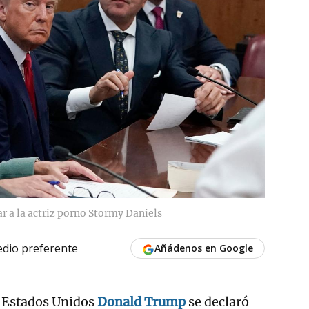
r a la actriz porno Stormy Daniels
dio preferente
Añádenos en Google
e Estados Unidos
Donald Trump
se declaró