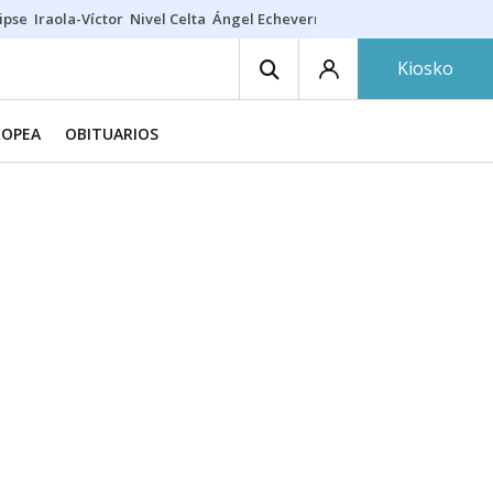
ipse
Iraola-Víctor
Nivel Celta
Ángel Echeverría
Obituario Ángel
Kiosko
ROPEA
OBITUARIOS