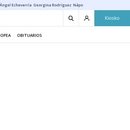
Ángel Echeverría
Georgina Rodríguez
Nápoles - Osasuna
Insultos rac
Kiosko
ROPEA
OBITUARIOS