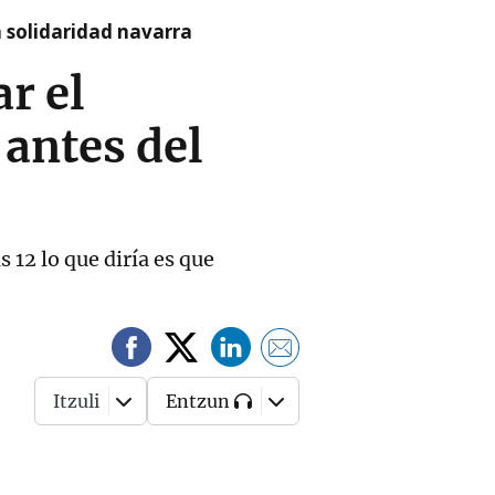
a solidaridad navarra
r el
 antes del
 12 lo que diría es que
Itzuli
Entzun