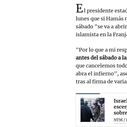
E
l presidente est
lunes que si Hamás n
sábado "se va a abrir
islamista en la Franj
"Por lo que a mi res
antes del sábado a la
que cancelemos todo
abra el infierno", a
tras al firma de vari
Israe
escen
sobre
NTM / 