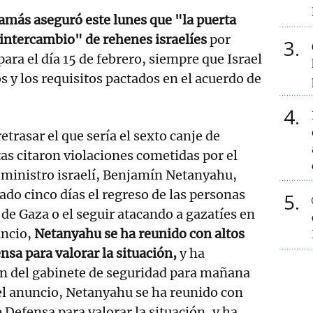
amás aseguró este lunes que "la puerta
l intercambio" de rehenes israelíes
por
3
para el día 15 de febrero, siempre que Israel
s y los requisitos pactados en el acuerdo de
4
trasar el que sería el sexto canje de
tas citaron violaciones cometidas por el
 ministro israelí, Benjamín Netanyahu,
ado cinco días el regreso de las personas
5
 de Gaza o el seguir atacando a gazatíes en
uncio,
Netanyahu se ha reunido con altos
nsa para valorar la situación,
y ha
ón del gabinete de seguridad para mañana
el anuncio, Netanyahu se ha reunido con
 Defensa para valorar la situación, y ha