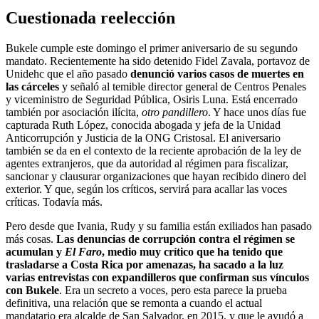
Cuestionada reelección
Bukele cumple este domingo el primer aniversario de su segundo
mandato. Recientemente ha sido detenido Fidel Zavala, portavoz de
Unidehc que el año pasado
denunció varios casos de muertes en
las cárceles
y señaló al temible director general de Centros Penales
y viceministro de Seguridad Pública, Osiris Luna. Está encerrado
también por asociación ilícita,
otro pandillero
. Y hace unos días fue
capturada Ruth López, conocida abogada y jefa de la Unidad
Anticorrupción y Justicia de la ONG Cristosal. El aniversario
también se da en el contexto de la reciente aprobación de la ley de
agentes extranjeros, que da autoridad al régimen para fiscalizar,
sancionar y clausurar organizaciones que hayan recibido dinero del
exterior. Y que, según los críticos, servirá para acallar las voces
críticas. Todavía más.
Pero desde que Ivania, Rudy y su familia están exiliados han pasado
más cosas.
Las denuncias de corrupción contra el régimen se
acumulan y
El Faro
, medio muy crítico que ha tenido que
trasladarse a Costa Rica por amenazas, ha sacado a la luz
varias entrevistas con expandilleros que confirman sus vínculos
con Bukele
. Era un secreto a voces, pero esta parece la prueba
definitiva, una relación que se remonta a cuando el actual
mandatario era alcalde de San Salvador, en 2015, y que le ayudó a