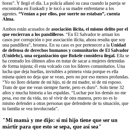
horas”. Y llegó el día. La policía allanó su casa cuando la pareja se
encontraba en Euskadi y le tocó a su madre enfrentarse a los
agentes.
“Venían a por ellos, por suerte no estaban”, cuenta
Alma.
Ambos están acusados de
asociación ilícita, el mismo delito por el
que encierran a los pandilleros
. “En El Salvador te arman los
casos por corrupción o por asociación ilícita, ahora resulta que soy
una pandillera”, bromea. En su caso es por pertenecer a la
Unidad
de defensa de derechos humanos y comunitarios de El Salvador
(Unidehc), una organización que Bukele considera ilegal.
Ella se
ha centrado los últimos años en tratar de sacar a mujeres detenidas
de forma injusta; él esta volcado con los líderes comunitarios. Una
lucha que deja huellas, invisibles a primera vista porque es ella
misma quien no deja que se vean, pero no por eso menos profundas.
“Yo no lloro delante de mi hijo, ni de mi madre, ni de mi esposo.
Trato de que me vean siempre fuerte, pero es duro”. Solo tiene 32
años y mucha historia a las espaldas. “Luchar por los demás no me
pesa, eso me da vida, no sé vivir de otra manera, pero no es lo
mismo defender a otras personas que defenderte de tu situación, que
tu familia se vea involucrada”.
"Mi mamá y me dijo: si mi hijo tiene que ser un
mártir para que esto se sepa, que así sea"