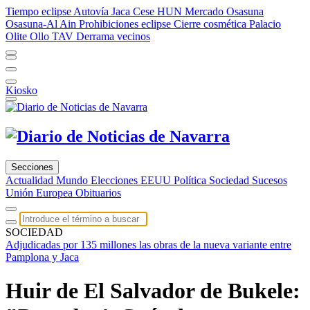
Tiempo eclipse
Autovía Jaca
Cese HUN
Mercado Osasuna
Osasuna-Al Ain
Prohibiciones eclipse
Cierre cosmética
Palacio
Olite
Ollo TAV
Derrama vecinos
Kiosko
Secciones
Actualidad
Mundo
Elecciones EEUU
Política
Sociedad
Sucesos
Unión Europea
Obituarios
SOCIEDAD
Adjudicadas por 135 millones las obras de la nueva variante entre
Pamplona y Jaca
Huir de El Salvador de Bukele: