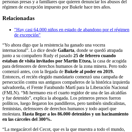
personas presas y a familiares que quieren denunciar los abusos del
régimen de excepción impuesto por Bukele hace tres años.
Relacionadas
"Hay casi 64.000 niños en estado de abandono por el régimen
de excepción"
“Yo ahora digo que la resistencia ha ganado una vocera
internacional”. Lo dice desde
Gallarta
, donde se quedó atrapada
junto a su compañero Rudy el pasado
25 de febrero cuando
estaban de visita invitados por Martin Etxea,
la casa de acogida
para defensores de derechos humanos de la zona minera. Pero todo
comenzó antes, con la llegada de
Bukele al poder en 2019.
Entonces, el recién elegido mandatario comenzó una campaña de
persecución contra sus antiguos compañeros de la histórica izquierda
salvadoreña, el Frente Farabundo Martí para la Liberación Nacional
(FMLN). “Mi hermano era el cuarto regidor de una de las alcaldías
y fue detenido”, explica la abogada. Los primeros presos fueron
políticos, luego llegaron los pandilleros, pero también sindicalistas,
feministas, defensores de derechos humanos y todo aquel que
molestara.
Hasta llegar a los 86.000 detenidos y un hacinamiento
en las cárceles del 300%.
“La megacárcel del Cecot, que es la que muestra a todo el mundo,