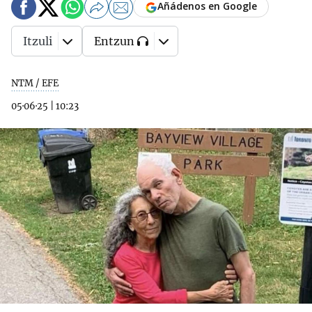
Añádenos en Google
Itzuli
Entzun
NTM / EFE
05·06·25
|
10:23