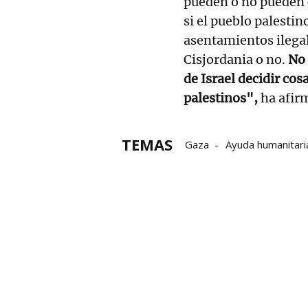
pueden o no pueden c
si el pueblo palestin
asentamientos ilega
Cisjordania o no.
No 
de Israel decidir cos
palestinos",
ha afir
TEMAS
Gaza
Ayuda humanitari
José Manuel Albares