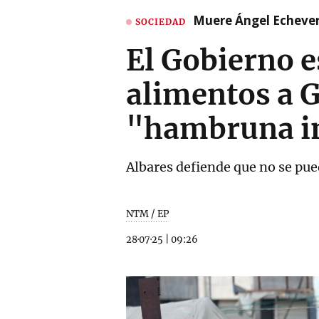
Muere Ángel Echeverr
SOCIEDAD
El Gobierno e
alimentos a G
"hambruna i
Albares defiende que no se pued
NTM / EP
28·07·25
|
09:26