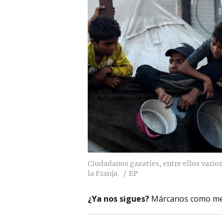
Ciudadanos gazatíes, entre ellos varios
la Franja.
EP
¿Ya nos sigues?
Márcanos como me