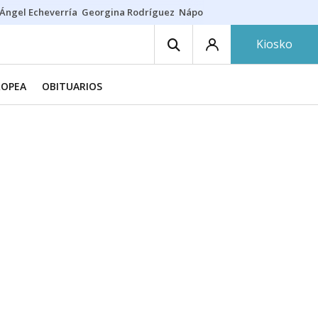
Ángel Echeverría
Georgina Rodríguez
Nápoles - Osasuna
Insultos rac
Kiosko
ROPEA
OBITUARIOS