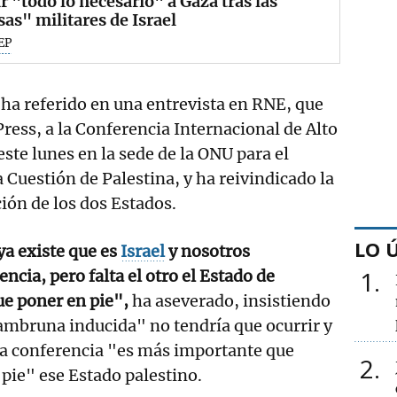
r "todo lo necesario" a Gaza tras las
as" militares de Israel
EP
 ha referido en una entrevista en RNE, que
ress, a la Conferencia Internacional de Alto
este lunes en la sede de la ONU para el
a Cuestión de Palestina, y ha reivindicado la
ción de los dos Estados.
LO 
ya existe que es
Israel
y nosotros
1
cia, pero falta el otro el Estado de
ue poner en pie",
ha aseverado, insistiendo
hambruna inducida" no tendría que ocurrir y
sta conferencia "es más importante que
2
pie" ese Estado palestino.