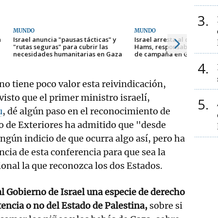
3
MUNDO
MUNDO
n
Israel anuncia "pausas tácticas" y
Israel arresta al doctor M
"rutas seguras" para cubrir las
Hams, responsable de los h
necesidades humanitarias en Gaza
de campaña en Gaza
4
no tiene poco valor esta reivindicación,
isto que el primer ministro israelí,
5
u
, dé algún paso en el reconocimiento de
ro de Exteriores ha admitido que "desde
ngún indicio de que ocurra algo así, pero ha
ncia de esta conferencia para que sea la
nal la que reconozca los dos Estados.
 Gobierno de Israel una especie de derecho
tencia o no del Estado de Palestina,
sobre si