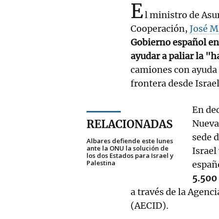
E
l ministro de Asu
Cooperación,
José M
Gobierno español en
ayudar a paliar la 
camiones con ayuda 
frontera desde Israel
En dec
RELACIONADAS
Nueva 
sede d
Albares defiende este lunes
ante la ONU la solución de
Israel
los dos Estados para Israel y
Palestina
españo
5.500
a través de la Agenc
(AECID).