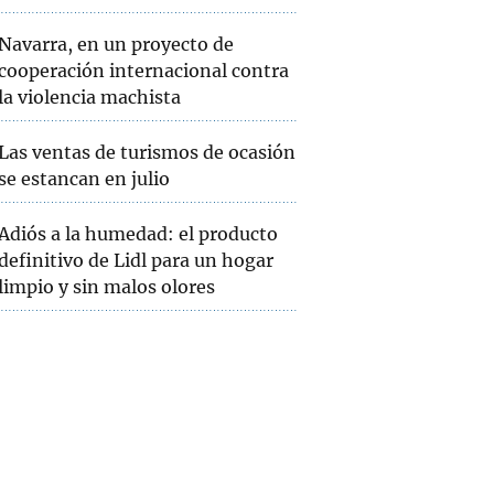
Navarra, en un proyecto de
cooperación internacional contra
MUNDO
arwan al
Los bebés no logran sobrevivir a la
la violencia machista
ospitales
hambruna y al asedio israelí en
Gaza
Las ventas de turismos de ocasión
se estancan en julio
Adiós a la humedad: el producto
definitivo de Lidl para un hogar
limpio y sin malos olores