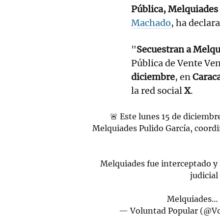
Pública, Melquiades 
Machado
, ha declar
"
Secuestran a Melqu
Pública de Vente Ven
diciembre
, en
Carac
la red social
X
.
🚨 Este lunes 15 de diciemb
Melquiades Pulido García, coord
Melquiades fue interceptado y 
judicia
Melquiades
— Voluntad Popular (@V