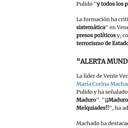
Pulido "
y todos los 
La formación ha crit
sistemática
" en Ven
presos políticos
y, co
terrorismo de Estad
“ALERTA MUND
La líder de Vente Ve
María Corina Macha
Pulido y ha señalado
Maduro
". "
¡¡Maduro 
Melquiades!!
", ha a
Machado ha destacad