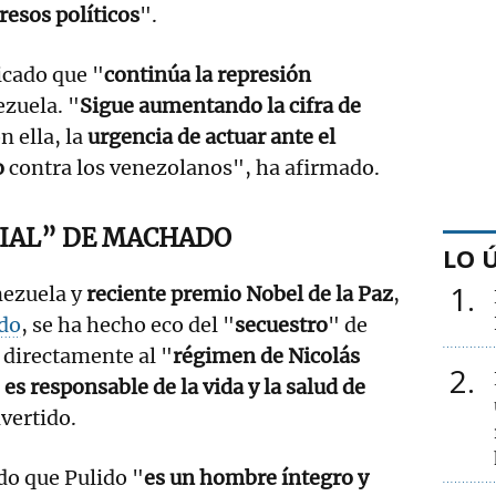
presos políticos
".
icado que "
continúa la represión
ezuela. "
Sigue aumentando la cifra de
n ella, la
urgencia de actuar ante el
o
contra los venezolanos", ha afirmado.
IAL” DE MACHADO
LO 
1
nezuela y
reciente premio Nobel de la Paz
,
do
, se ha hecho eco del "
secuestro
" de
 directamente al "
régimen de Nicolás
2
es responsable de la vida y la salud de
dvertido.
o que Pulido "
es un hombre íntegro y