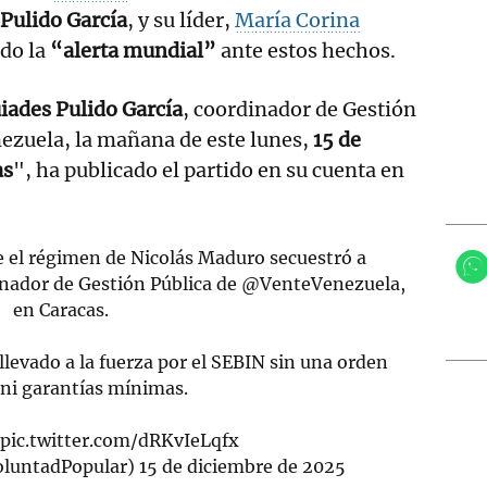
Pulido García
, y su líder,
María Corina
ado la
“alerta mundial”
ante estos hechos.
iades Pulido García
, coordinador de Gestión
ezuela, la mañana de este lunes,
15 de
as
", ha publicado el partido en su cuenta en
re el régimen de Nicolás Maduro secuestró a
inador de Gestión Pública de
@VenteVenezuela
,
en Caracas.
llevado a la fuerza por el SEBIN sin una orden
l ni garantías mínimas.
…
pic.twitter.com/dRKvIeLqfx
oluntadPopular)
15 de diciembre de 2025