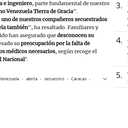
3
a e ingeniero
, parte fundamental de nuestro
o Venezuela Tierra de Gracia
".
 uno de nuestros compañeros secuestrados
ela también
", ha resaltado. Familiares y
ido han asegurado que
desconocen su
4
esado su
preocupación por la falta de
os médicos necesarios
, según recoge el
l Nacional'
.
5
Venezuela
alerta
secuestro
Caracas