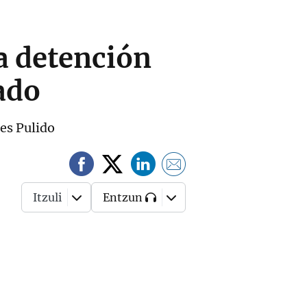
a detención
ado
es Pulido
Itzuli
Entzun