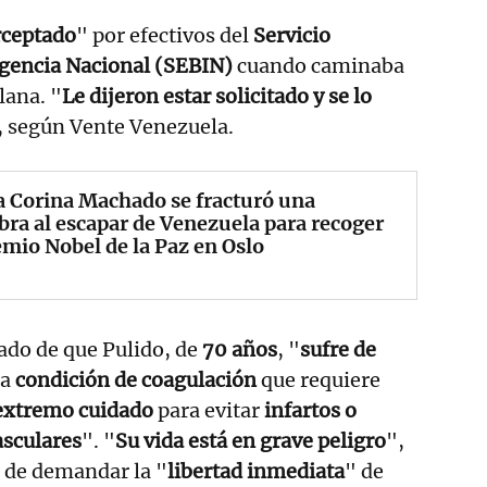
rceptado
" por efectivos del
Servicio
igencia Nacional (SEBIN)
cuando caminaba
lana. "
Le dijeron estar solicitado y se lo
, según Vente Venezuela.
 Corina Machado se fracturó una
bra al escapar de Venezuela para recoger
emio Nobel de la Paz en Oslo
ado de que Pulido, de
70 años
, "
sufre de
na
condición de coagulación
que requiere
extremo cuidado
para evitar
infartos o
asculares
". "
Su vida está en grave peligro
",
 de demandar la "
libertad inmediata
" de