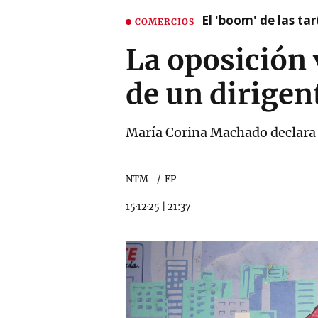
El 'boom' de las t
COMERCIOS
La oposición
de un dirigen
María Corina Machado declara 
NTM
EP
15·12·25
|
21:37