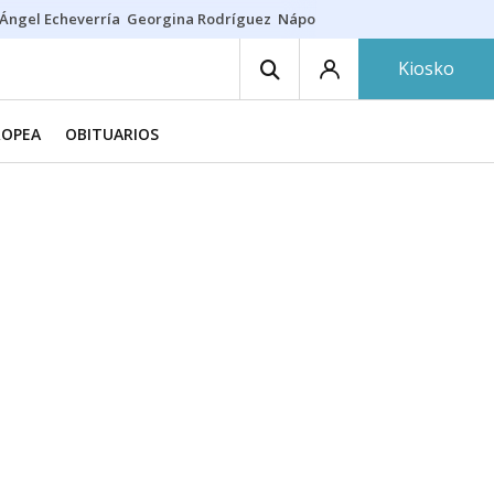
Ángel Echeverría
Georgina Rodríguez
Nápoles - Osasuna
Insultos rac
Kiosko
ROPEA
OBITUARIOS