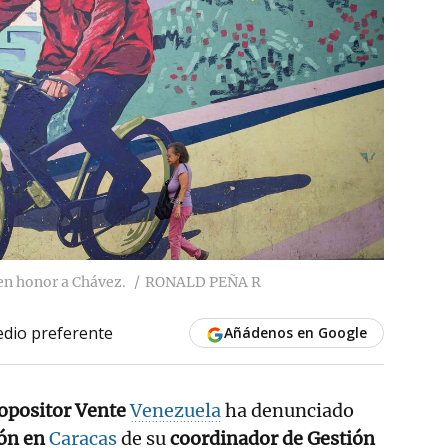
en honor a Chávez.
RONALD PEÑA R
dio preferente
Añádenos en Google
 opositor Vente
Venezuela
ha denunciado
ón en
Caracas
de su
coordinador de Gestión