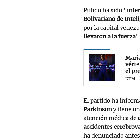
Pulido ha sido "
inte
Bolivariano de Intel
por la capital venezo
llevaron a la fuerza
"
María
vérte
el pr
NTM
El partido ha inform
Parkinson
y tiene u
atención médica de
accidentes cerebrov
ha denunciado antes