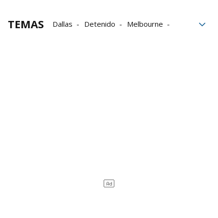
TEMAS
Dallas
Detenido
Melbourne
Viernes
Suceso
pasajeros
Sur