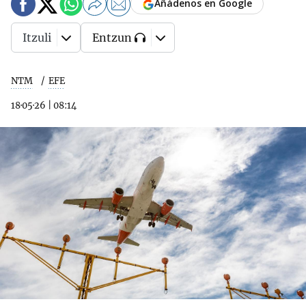
Añádenos en Google
Itzuli
Entzun
NTM
EFE
18·05·26
|
08:14