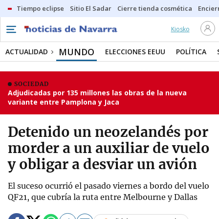
Tiempo eclipse
Sitio El Sadar
Cierre tienda cosmética
Encier
Kiosko
MUNDO
ACTUALIDAD
ELECCIONES EEUU
POLÍTICA
SOCIEDAD
Adjudicadas por 135 millones las obras de la nueva
variante entre Pamplona y Jaca
Detenido un neozelandés por
morder a un auxiliar de vuelo
y obligar a desviar un avión
El suceso ocurrió el pasado viernes a bordo del vuelo
QF21, que cubría la ruta entre Melbourne y Dallas