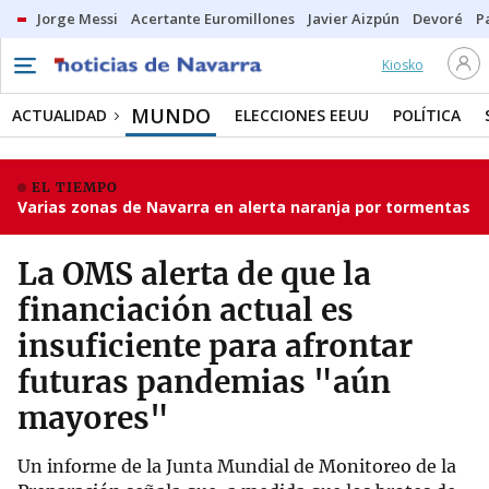
Jorge Messi
Acertante Euromillones
Javier Aizpún
Devoré
P
Kiosko
MUNDO
ACTUALIDAD
ELECCIONES EEUU
POLÍTICA
EL TIEMPO
Varias zonas de Navarra en alerta naranja por tormentas
La OMS alerta de que la
financiación actual es
insuficiente para afrontar
futuras pandemias "aún
mayores"
Un informe de la Junta Mundial de Monitoreo de la