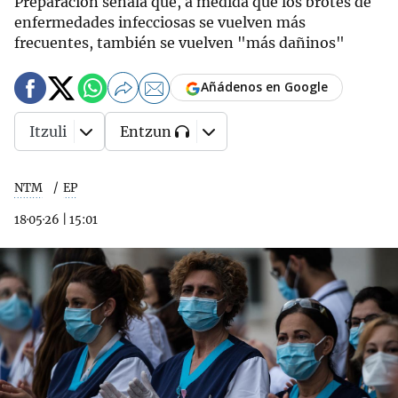
Preparación señala que, a medida que los brotes de
enfermedades infecciosas se vuelven más
frecuentes, también se vuelven "más dañinos"
Añádenos en Google
Itzuli
Entzun
NTM
EP
18·05·26
|
15:01