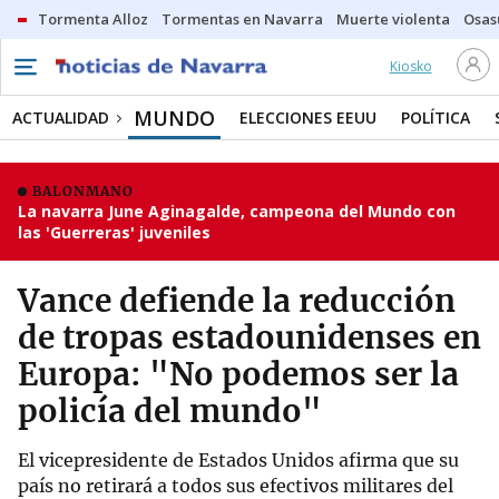
Tormenta Alloz
Tormentas en Navarra
Muerte violenta
Osas
Kiosko
MUNDO
ACTUALIDAD
ELECCIONES EEUU
POLÍTICA
BALONMANO
La navarra June Aginagalde, campeona del Mundo con
las 'Guerreras' juveniles
Vance defiende la reducción
de tropas estadounidenses en
Europa: "No podemos ser la
policía del mundo"
El vicepresidente de Estados Unidos afirma que su
país no retirará a todos sus efectivos militares del