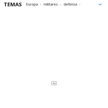
TEMAS
Europa
militares
defensa
Washington
seguridad
Trump
JD Vance