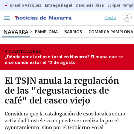
Braulio Vázquez
Entrega ilegal
Denuncia Ibiza
Eclipse Pamp
Kiosko
NAVARRA
PAMPLONA
BARRIOS
COMARCA PAMPLONA
CUENTA ATRÁS
¿Dónde ver el eclipse total en Navarra? El mapa que te
dice dónde estar el 12 de agosto
El TSJN anula la regulación
de las "degustaciones de
café" del casco viejo
Considera que la catalogación de esos locales como
actividad hostelera no puede ser realizada por el
Ayuntamiento, sino por el Gobierno Foral