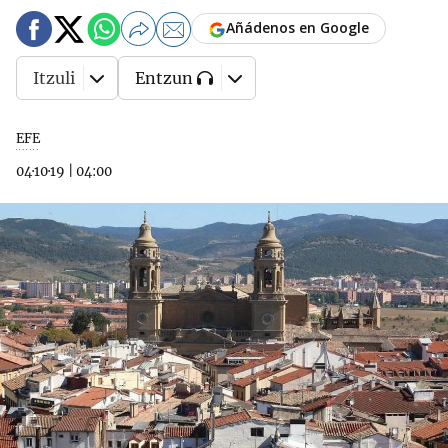
Añádenos en Google
Itzuli
Entzun
EFE
04·10·19
|
04:00