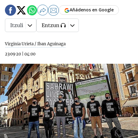
Añádenos en Google
Itzuli
Entzun
Virginia Urieta / Iban Aguinaga
23·09·20
|
04:00