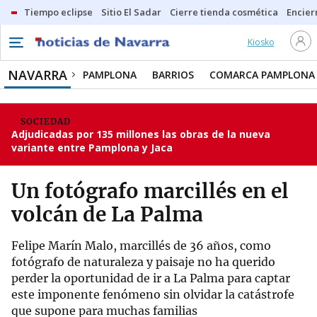
Tiempo eclipse
Sitio El Sadar
Cierre tienda cosmética
Encier
Kiosko
NAVARRA
PAMPLONA
BARRIOS
COMARCA PAMPLONA
SOCIEDAD
Adjudicadas por 135 millones las obras de la nueva
variante entre Pamplona y Jaca
Un fotógrafo marcillés en el
volcán de La Palma
Felipe Marín Malo, marcillés de 36 años, como
fotógrafo de naturaleza y paisaje no ha querido
perder la oportunidad de ir a La Palma para captar
este imponente fenómeno sin olvidar la catástrofe
que supone para muchas familias