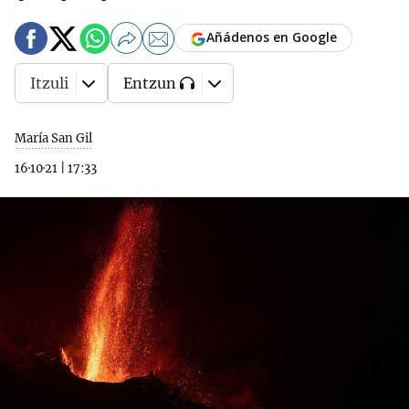
Añádenos en Google
Itzuli
Entzun
María San Gil
16·10·21
|
17:33