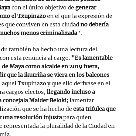
Maya
con el único objetivo de
generar
como el Txupinazo
en el que la expresión de
es que conviven en esta ciudad
no debería
i muchos menos criminalizada
".
ldu también ha hecho una lectura del
 con esta renuncia al cargo.
"Es lamentable
n de Maya como alcalde en 2019 fuera,
r que la ikurriña se viera en los balcones
aquel Txupinazo y que ello derivase en el
ra cargos electos,
llegando incluso a
la concejala Maider Beloki
; lamentar
lización que se ha hecho de
esta trifulca que
r una resolución injusta
para quien
 representada la pluralidad de la Ciudad en
mía.