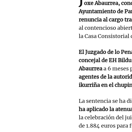
J
oxe Abaurrea, conc
Ayuntamiento de P
renuncia al cargo tra
al contencioso abier
la Casa Consistorial
El Juzgado de lo Pen
concejal de EH Bild
Abaurrea
a 6 meses p
agentes de la autori
ikurriña en el chupi
La sentencia se ha d
ha aplicado la atenu
la celebración del ju
de 1.884 euros para 