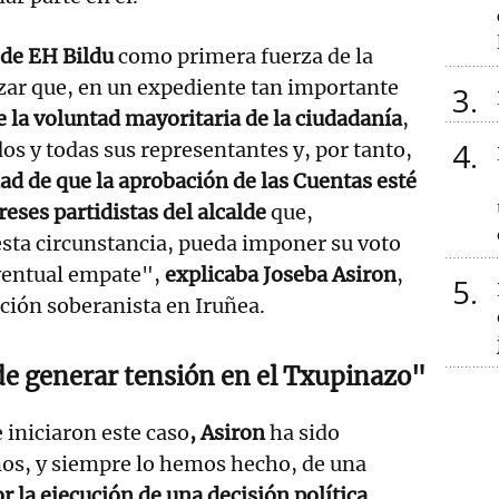
 de EH Bildu
como primera fuerza de la
zar que, en un expediente tan importante
3
e la voluntad mayoritaria de la ciudadanía
,
4
os y todas sus representantes y, por tanto,
dad de que la aprobación de las Cuentas esté
reses partidistas del alcalde
que,
sta circunstancia, pueda imponer su voto
eventual empate",
explicaba Joseba Asiron
,
5
ción soberanista en Iruñea.
de generar tensión en el Txupinazo"
 iniciaron este caso
, Asiron
ha sido
os, y siempre lo hemos hecho, de una
r la ejecución de una decisión política