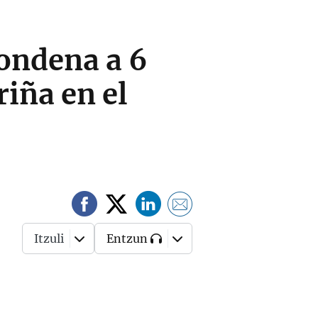
condena a 6
riña en el
Itzuli
Entzun