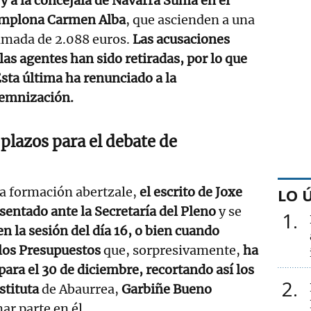
 y a la concejala de Navarra Suma en el
mplona Carmen Alba
, que ascienden a una
imada de 2.088 euros.
Las acusaciones
las agentes han sido retiradas, por lo que
Esta última ha renunciado a la
demnización.
plazos para el debate de
la formación abertzale,
el escrito de Joxe
LO 
sentado ante la Secretaría del Pleno
y se
1
n la sesión del día 16, o bien cuando
 los Presupuestos
que, sorpresivamente,
ha
 para el 30 de diciembre, recortando así los
2
stituta
de Abaurrea,
Garbiñe Bueno
ar parte en él.