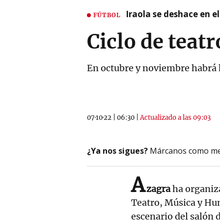
Iraola se deshace en e
FÚTBOL
Ciclo de teat
En octubre y noviembre habrá h
07·10·22
|
06:30
|
Actualizado a las 09:03
¿Ya nos sigues?
Márcanos como me
A
zagra
ha organiz
Teatro, Música y Hu
escenario del salón d