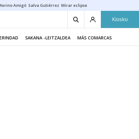
Merino Amigó
Salva Gutiérrez
Mirar eclipse
Iraola-Víctor
Ángel Eche
Kiosko
MERINDAD
SAKANA -LEITZALDEA
MÁS COMARCAS