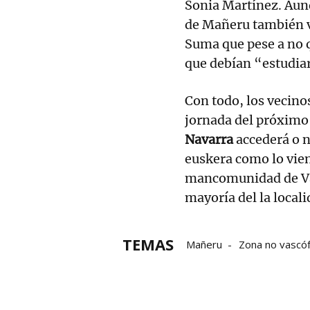
Sonia Martínez. Aun
de Mañeru también v
Suma que pese a no 
que debían “estudiar
Con todo, los vecino
jornada del próximo 
Navarra
accederá o no
euskera como lo vien
mancomunidad de Va
mayoría del la locali
TEMAS
Mañeru
Zona no vascó