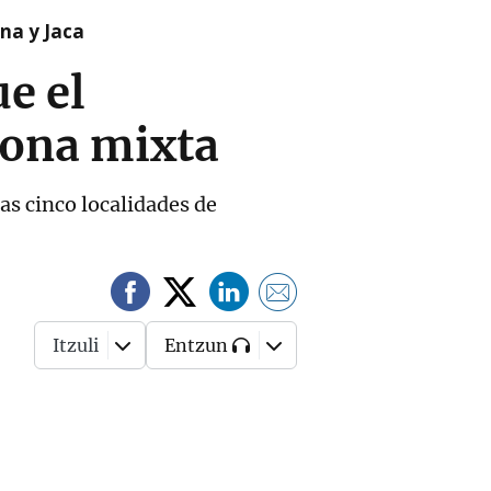
na y Jaca
e el
zona mixta
as cinco localidades de
Itzuli
Entzun