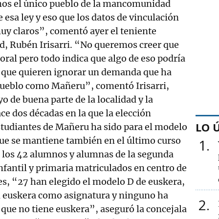
mos el único pueblo de la mancomunidad
 esa ley y eso que los datos de vinculación
uy claros”, comentó ayer el teniente
dad, Rubén Irisarri. “No queremos creer que
oral pero todo indica que algo de eso podría
ar que quieren ignorar un demanda que ha
ueblo como Mañeru”, comentó Irisarri,
o de buena parte de la localidad y la
ce dos décadas en la que la elección
LO 
studiantes de Mañeru ha sido para el modelo
ue se mantiene también en el último curso
1
e los 42 alumnos y alumnas de la segunda
nfantil y primaria matriculados en centro de
s, “27 han elegido el modelo D de euskera,
el euskera como asignatura y ninguno ha
2
 que no tiene euskera”, aseguró la concejala