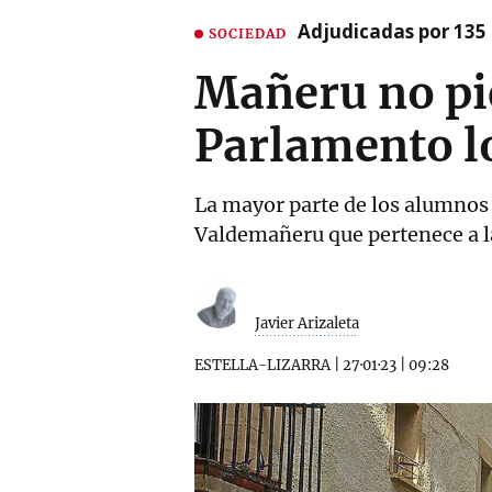
Adjudicadas por 135 
SOCIEDAD
Mañeru no pie
Parlamento lo
La mayor parte de los alumnos e
Valdemañeru que pertenece a l
Javier Arizaleta
ESTELLA-LIZARRA
|
27·01·23
|
09:28