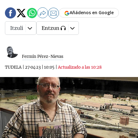
Añádenos en Google
Itzuli
Entzun
Fermín Pérez-Nievas
TUDELA
|
27·04·23
|
10:05
|
Actualizado a las 10:28