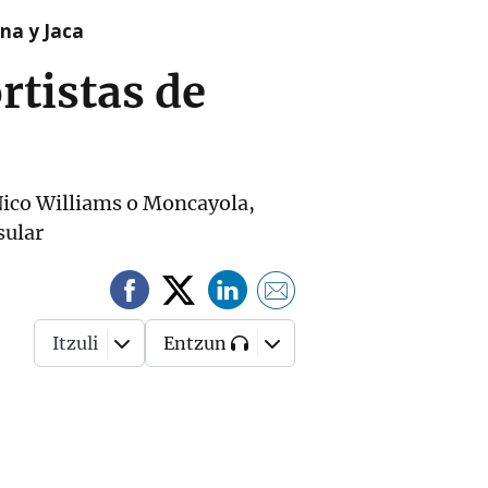
na y Jaca
rtistas de
 Nico Williams o Moncayola,
sular
Itzuli
Entzun