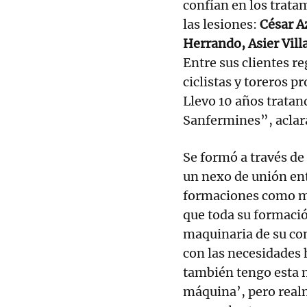
confían en los trata
las lesiones:
César A
Herrando, Asier Vill
Entre sus clientes re
ciclistas y toreros 
Llevo 10 años tratan
Sanfermines”, aclar
Se formó a través de
un nexo de unión ent
formaciones como mas
que toda su formació
maquinaria de su con
con las necesidades
también tengo esta m
máquina’, pero real