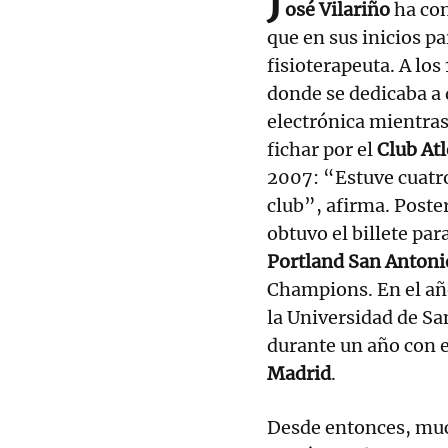
J
osé Vilariño
ha con
que en sus inicios pa
fisioterapeuta. A los
donde se dedicaba a 
electrónica mientras
fichar por el
Club At
2007: “Estuve cuatr
club”, afirma. Poste
obtuvo el billete pa
Portland San Antoni
Champions. En el año
la Universidad de San
durante un año con e
Madrid
.
Desde entonces, muc