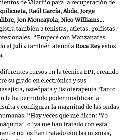
mientos de Vilariño para la recuperación de
zpilicueta, Raúl García, Abde, Jorge
alibre, Jon Moncayola, Nico Williams...
gistra también a tenistas, atletas, golfistas,
profesionales: “Empecé con Manzanares.
do al
Juli
y también atendí a
Roca Rey
estos
a.
 diferentes cursos en la técnica EPI, creando
re su grado en electrónica y sus
ajista, osteópata y fisioterapeuta. Tanto
n le ha permitido poder modificar la
sulta y configurar la magnitud de las ondas
 humanas. “Hay veces que me dicen: ‘Yo
áquina’, o ‘ya me han tratado con esta
mente no les han tratado con las mismas,