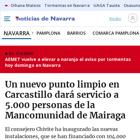
Oihane Mateos
Tormentas en Navarra
UAGA Tauste
Osasuna
Kiosko
NAVARRA
PAMPLONA
BARRIOS
COMARCA PAMPLONA
EL TIEMPO
AEMET vuelve a elevar a naranja el aviso por tormentas
hoy domingo en Navarra
Un nuevo punto limpio en
Carcastillo dará servicio a
5.000 personas de la
Mancomunidad de Mairaga
El consejero Chivite ha inaugurado las nuevas
instalaciones, que se han financiado con 104.000