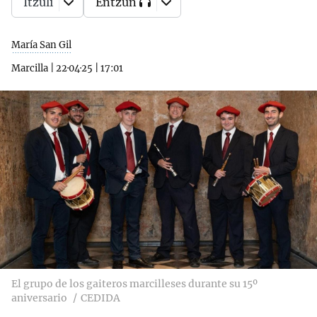
Itzuli
Entzun
María San Gil
Marcilla
|
22·04·25
|
17:01
El grupo de los gaiteros marcilleses durante su 15º
aniversario
CEDIDA