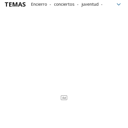
TEMAS
Encierro
conciertos
juventud
Infantil
fiestas
Toro de fuego
Ribera-Alta
Fiestas de Marcilla
Ayuntamiento de Marcilla