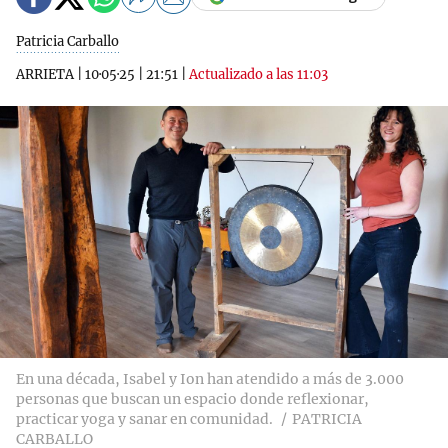
Patricia Carballo
ARRIETA
|
10·05·25
|
21:51
|
Actualizado a las 11:03
En una década, Isabel y Ion han atendido a más de 3.000
personas que buscan un espacio donde reflexionar,
practicar yoga y sanar en comunidad.
PATRICIA
CARBALLO