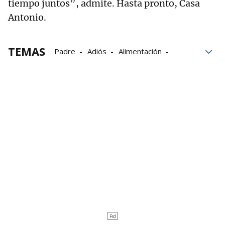
tiempo juntos”, admite. Hasta pronto, Casa
Antonio.
TEMAS
Padre
Adiós
Alimentación
Valle de Salazar
El personaje de Vecinos
Comercios de Navarra
Comercios de Pamplona