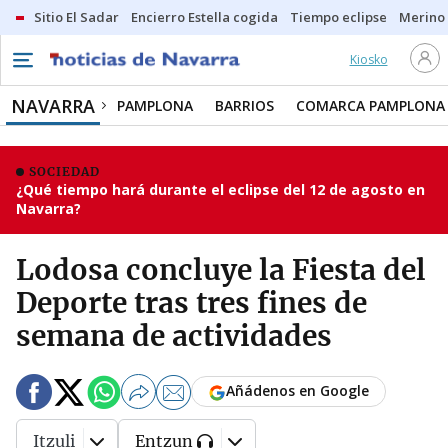
Sitio El Sadar
Encierro Estella cogida
Tiempo eclipse
Merino
Kiosko
NAVARRA
PAMPLONA
BARRIOS
COMARCA PAMPLONA
SOCIEDAD
¿Qué tiempo hará durante el eclipse del 12 de agosto en
Navarra?
Lodosa concluye la Fiesta del
Deporte tras tres fines de
semana de actividades
Añádenos en Google
Itzuli
Entzun