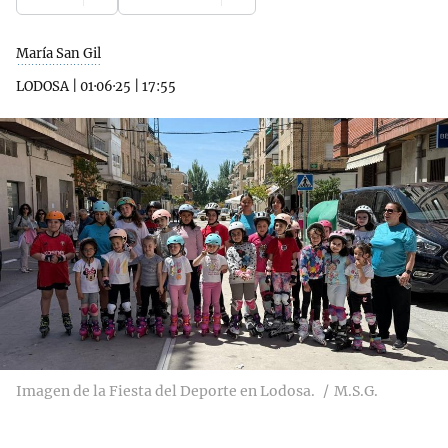
María San Gil
LODOSA
|
01·06·25
|
17:55
Imagen de la Fiesta del Deporte en Lodosa.
M.S.G.