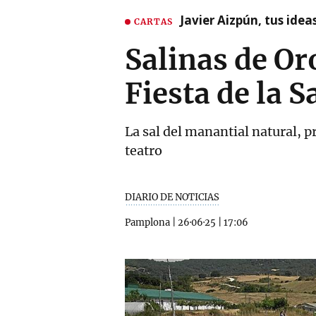
Javier Aizpún, tus ide
CARTAS
Salinas de Or
Fiesta de la 
La sal del manantial natural, 
teatro
DIARIO DE NOTICIAS
Pamplona
|
26·06·25
|
17:06