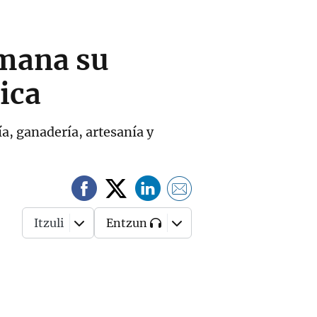
emana su
ica
a, ganadería, artesanía y
Itzuli
Entzun