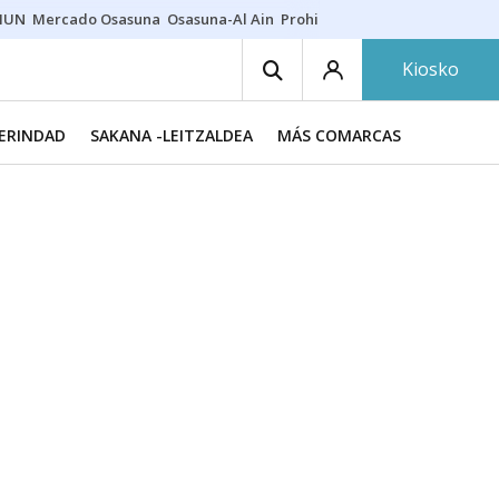
HUN
Mercado Osasuna
Osasuna-Al Ain
Prohibiciones eclipse
Derrama
Kiosko
MERINDAD
SAKANA -LEITZALDEA
MÁS COMARCAS