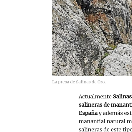
La presa de Salinas de Oro.
Actualmente
Salinas
salineras de mananti
España
y además est
manantial natural má
salineras de este ti