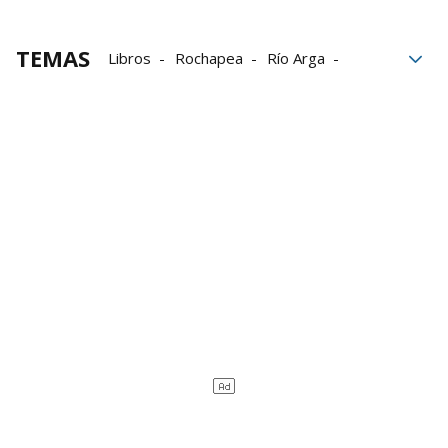
TEMAS
Libros
Rochapea
Río Arga
literatura
El personaje de Vecinos