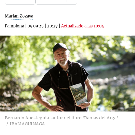
Marian Zozaya
Pamplona
|
09·09·25
|
20:27
|
Actualizado a las 10:04
Bernardo Apesteguia, autor del libro 'Ramas del Arga'.
IBAN AGUINAGA