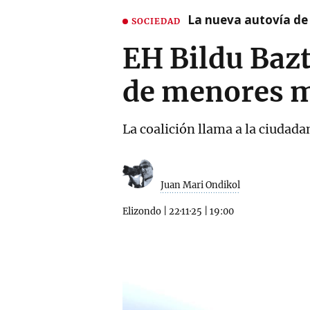
La nueva autovía de
SOCIEDAD
EH Bildu Bazt
de menores m
La coalición llama a la ciudad
Juan Mari Ondikol
Elizondo
|
22·11·25
|
19:00