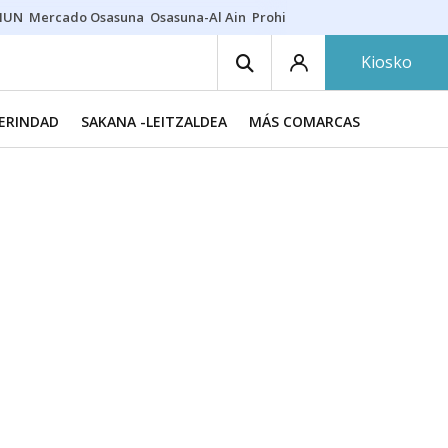
HUN
Mercado Osasuna
Osasuna-Al Ain
Prohibiciones eclipse
Derrama
Kiosko
MERINDAD
SAKANA -LEITZALDEA
MÁS COMARCAS