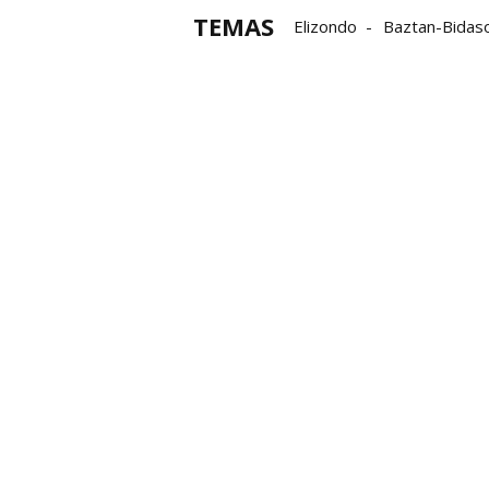
TEMAS
Elizondo
Baztan-Bidas
jóvenes migrantes
CO