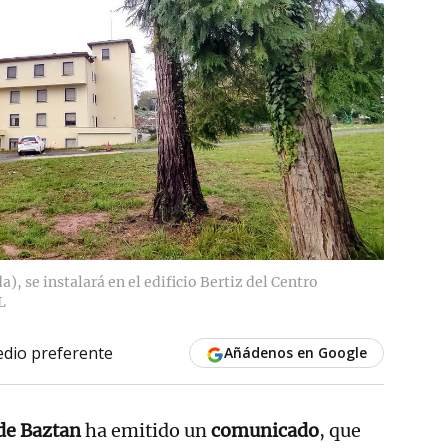
, se instalará en el edificio Bertiz del Centro
L
dio preferente
Añádenos en Google
de Baztan
ha emitido un
comunicado
, que