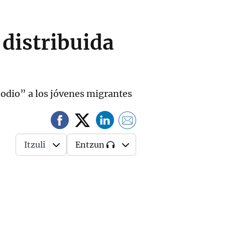
 distribuida
 odio” a los jóvenes migrantes
Itzuli
Entzun