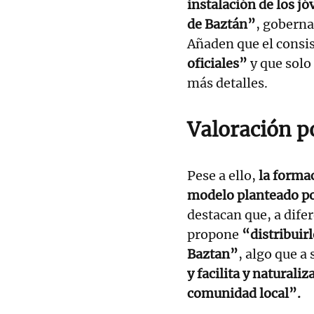
instalación de los j
de Baztán”
, goberna
Añaden que el consi
oficiales”
y que solo
más detalles.
Valoración p
Pese a ello,
la forma
modelo planteado po
destacan que, a dife
propone
“distribuir
Baztan”
, algo que a 
y facilita y naturaliz
comunidad local”.