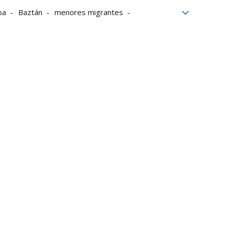
oa
Baztán
menores migrantes
A
EH Bildu