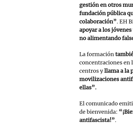
gestión en otros mun
fundación pública qu
colaboración”
. EH B
apoyar a los jóvenes
no alimentando fals
La formación
tambié
concentraciones en l
centros y
llama a la 
movilizaciones antifa
ellas”.
El comunicado emiti
de bienvenida:
“¡Bie
antifascista!”
.