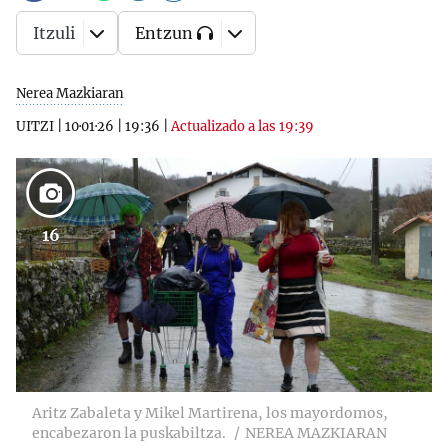
Itzuli
Entzun
Nerea Mazkiaran
UITZI
|
10·01·26
|
19:36
|
Actualizado a las 19:39
16
Aritz Zabaleta y Mikel Martirena, los mayordomos,
encabezaron la puskabiltza.
NEREA MAZKIARAN