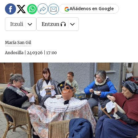
Añádenos en Google
Itzuli
Entzun
María San Gil
Andosilla
|
24·03·26
|
17:00