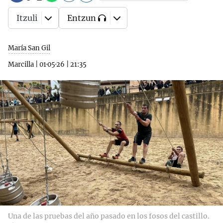
Itzuli
Entzun
María San Gil
Marcilla
|
01·05·26
|
21:35
Una de las pruebas del año pasado en los fosos del castillo.