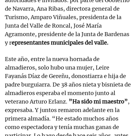
autoridades e invitados: por parte del Gobierno
de Navarra, Ana Ribas, directora general de
Turismo, Amparo Viñuales, presidenta de la
Junta del Valle de Roncal, José María
Agramonte, presidente de la Junta de Bardenas
y r
epresentantes municipales del valle.
Este año, entre la nueva hornada de
almadieros, solo hubo una mujer, Leire
Fayanás Díaz de Gereñu, donostiarra e hija de
padre burguiarra. De 38 años nieta y bisnieta de
almadieros esperaba el momento junto al
veterano Arturo Erlanz.
”Ha sido mi maestro”
,
expresaba. Y juntos remaron adelante en la
primera almadía. “He estado muchos años
como espectadora y tenía muchas ganas de
participar. Lo hago desde hace seis años, antes