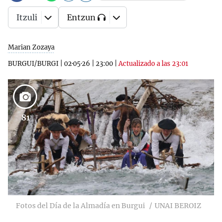
Itzuli
Entzun
Marian Zozaya
BURGUI/BURGI
|
02·05·26
|
23:00
|
Actualizado a las 23:01
81
Fotos del Día de la Almadía en Burgui
UNAI BEROIZ