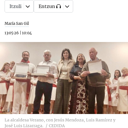
Itzuli
Entzun
María San Gil
13·05·26
|
10:04
La alcaldesa Verano, con Jesús Mendoza, Luis Ramírez y
José Luis Lizarraga.
CEDIDA