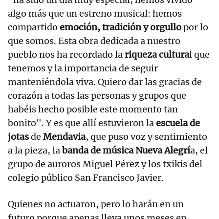
algo más que un estreno musical: hemos
compartido
emoción, tradición y orgullo
por lo
que somos. Esta obra dedicada a nuestro
pueblo nos ha recordado la
riqueza cultura
l que
tenemos y la importancia de seguir
manteniéndola viva. Quiero dar las gracias de
corazón a todas las personas y grupos que
habéis hecho posible este momento tan
bonito". Y es que allí estuvieron la
escuela de
jotas
de
Mendavia
, que puso voz y sentimiento
a la pieza, la
banda de música Nueva Alegrí
a, el
grupo de auroros Miguel Pérez y los txikis del
colegio público San Francisco Javier.
Quienes no actuaron, pero lo harán en un
futuro porque apenas lleva unos meses en