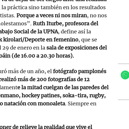
n la práctica sino también en los resultados
tistas.
Porque a veces ni nos miran
, no nos
 molestamos”.
Ruth Iturbe, profesora del
bajo Social de la UPNA
, define así la
kirolari/Deporte en femenino
, que se
l 29 de enero en la
sala de exposiciones del
oáin (de 16.00 a 20.30 horas).
ró más de un año, el
fotógrafo pamplonés
realizó más de 200 fotografías de 12
dament
e la mitad cuelgan de las paredes del
onmano, hockey patines, soka-tira, rugby,
 o natación con monoaleta
. Siempre en
ner de relieve la realidad que vive el