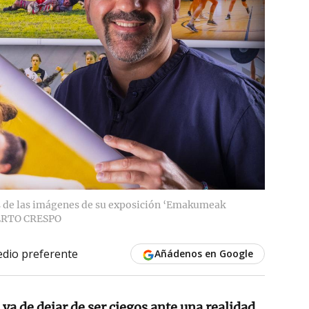
as de las imágenes de su exposición ‘Emakumeak
RTO CRESPO
dio preferente
Añádenos en Google
 va de dejar de ser ciegos ante una realidad