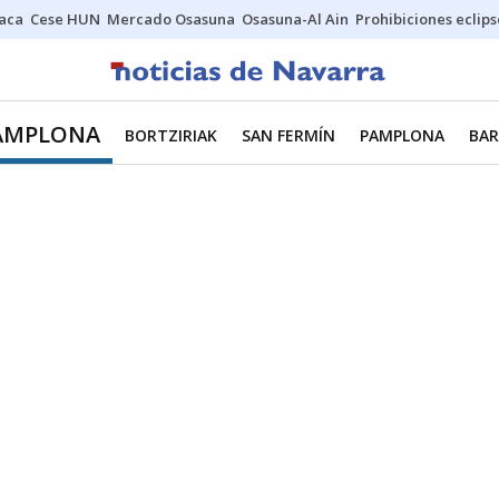
Jaca
Cese HUN
Mercado Osasuna
Osasuna-Al Ain
Prohibiciones eclips
AMPLONA
BORTZIRIAK
SAN FERMÍN
PAMPLONA
BAR