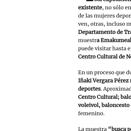
existente
, no sólo e
de las mujeres depor
ven, otras, incluso
Departamento de Tra
muestr
a Emakumeak 
puede visitar hasta e
Centro Cultural de N
En un proceso que du
Iñaki Vergara Pérez 
deportes
. Aproxima
Centro Cultural; bal
voleivol, baloncesto
femenino.
La muestra
“busca po