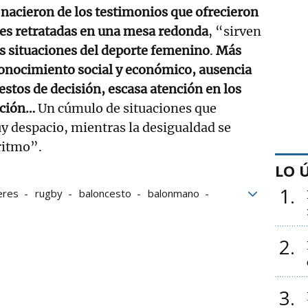
nacieron de los testimonios que ofrecieron
res retratadas en una mesa redonda
, “sirven
s situaciones del deporte femenino
.
Más
onocimiento social y económico, ausencia
estos de decisión, escasa atención en los
ación…
Un cúmulo de situaciones que
y despacio, mientras la desigualdad se
ritmo”.
LO 
1
eres
rugby
baloncesto
balonmano
posición fotográfica
El personaje de Vecinos
2
3