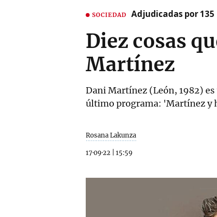
Adjudicadas por 135 
SOCIEDAD
Diez cosas que
Martínez
Dani Martínez (León, 1982) es 
último programa: 'Martínez y
Rosana Lakunza
17·09·22
|
15:59