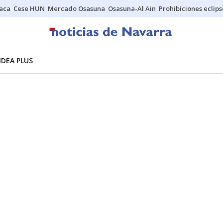
Jaca
Cese HUN
Mercado Osasuna
Osasuna-Al Ain
Prohibiciones eclips
NDEA PLUS