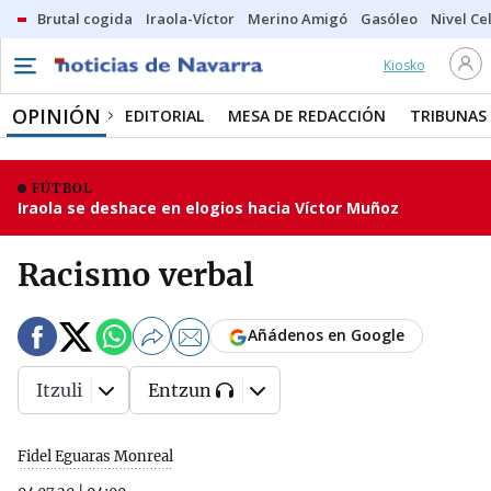
Brutal cogida
Iraola-Víctor
Merino Amigó
Gasóleo
Nivel Ce
Kiosko
OPINIÓN
EDITORIAL
MESA DE REDACCIÓN
TRIBUNAS
FÚTBOL
Iraola se deshace en elogios hacia Víctor Muñoz
Racismo verbal
Añádenos en Google
Itzuli
Entzun
Fidel Eguaras Monreal