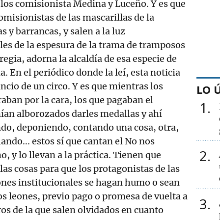
e los comisionista Medina y Luceño. Y es que
omisionistas de las mascarillas de la
 y barrancas, y salen a la luz
lles de la espesura de la trama de tramposos
egia, adorna la alcaldía de esa especie de
. En el periódico donde la leí, esta noticia
ncio de un circo. Y es que mientras los
LO 
raban por la cara, los que pagaban el
1
ían alborozados darles medallas y ahí
do, deponiendo, contando una cosa, otra,
ndo... estos sí que cantan el No nos
2
, y lo llevan a la práctica. Tienen que
as cosas para que los protagonistas de las
ones institucionales se hagan humo o sean
los leones, previo pago o promesa de vuelta a
3
ros de la que salen olvidados en cuanto