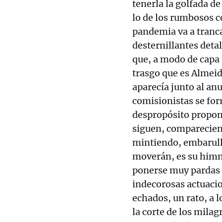
tenerla la golfada d
lo de los rumbosos c
pandemia va a trancas
desternillantes deta
que, a modo de capa r
trasgo que es Almeida
aparecía junto al anu
comisionistas se for
despropósito propon
siguen, comparecien
mintiendo, embarulla
moverán, es su himno
ponerse muy pardas l
indecorosas actuaci
echados, un rato, a 
la corte de los milag