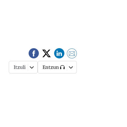
Itzuli
Entzun