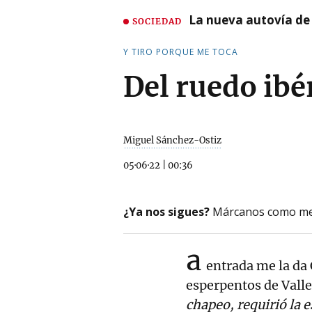
La nueva autovía de
SOCIEDAD
Y TIRO PORQUE ME TOCA
Del ruedo ibé
Miguel Sánchez-Ostiz
05·06·22
|
00:36
¿Ya nos sigues?
Márcanos como me
a
entrada me la da 
esperpentos de Vall
chapeo, requirió la e