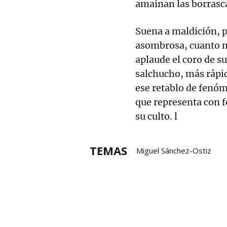
amainan las borrasc
Suena a maldición, p
asombrosa, cuanto m
aplaude el coro de s
salchucho, más rápid
ese retablo de fenóm
que representa con f
su culto. l
TEMAS
Miguel Sánchez-Ostiz